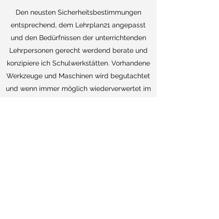
Den neusten Sicherheitsbestimmungen
entsprechend, dem Lehrplan21 angepasst
und den Bedürfnissen der unterrichtenden
Lehrpersonen gerecht werdend berate und
konzipiere ich Schulwerkstätten. Vorhandene
Werkzeuge und Maschinen wird begutachtet
und wenn immer möglich wiederverwertet im
Sinne der Nachhaltigkeit.
Wann darf ich Sie beraten? Ich freue mich auf
eine Kontaktaufnahme.
Kontakt